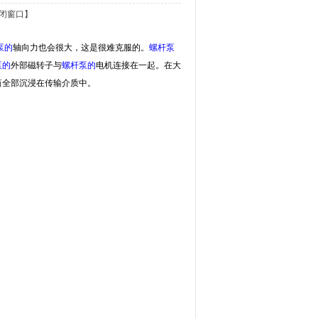
闭窗口】
泵的
轴向力也会很大，这是很难克服的。
螺杆泵
泵的
外部磁转子与
螺杆泵的
电机连接在一起。在大
筒全部沉浸在传输介质中。