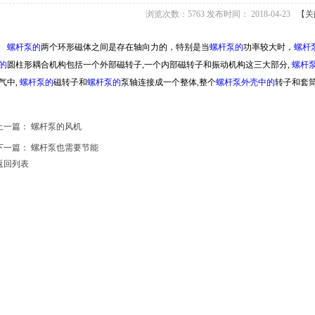
浏览次数：5763 发布时间： 2018-04-23
【关
螺杆泵的
两个环形磁体之间是存在轴向力的，特别是当
螺杆泵的
功率较大时，
螺杆
的
圆柱形耦合机构包括一个外部磁转子
,
一个内部磁转子和振动机构这三大部分
,
螺杆
气中
,
螺杆泵的
磁转子和
螺杆泵的
泵轴连接成一个整体
,
整个
螺杆泵外壳中的
转子和套
上一篇：
螺杆泵的风机
下一篇：
螺杆泵也需要节能
返回列表