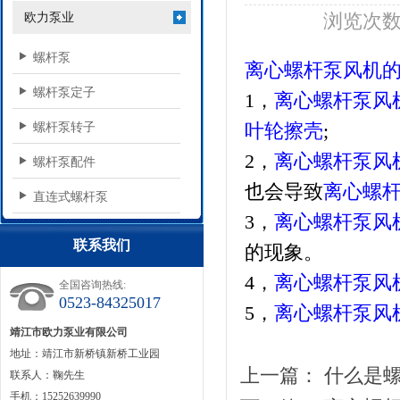
浏览次数：
欧力泵业
螺杆泵
离心
螺杆泵
风机
螺杆泵定子
1
，
离心
螺杆泵
风
叶轮擦壳
;
螺杆泵转子
2
，
离心
螺杆泵
风
螺杆泵配件
也会导致
离心
螺
直连式螺杆泵
3
，
离心
螺杆泵
风
联系我们
的现象。
4
，
离心
螺杆泵
风
全国咨询热线:
0523-84325017
5
，
离心
螺杆泵
风
靖江市欧力泵业有限公司
地址：靖江市新桥镇新桥工业园
上一篇：
什么是
联系人：鞠先生
手机：15252639990