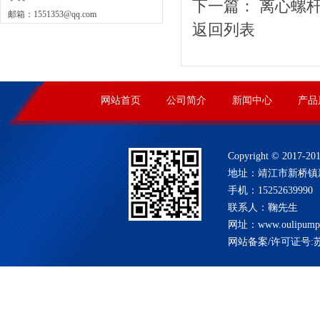
下一篇：
离心螺
邮箱：
1551353@qq.com
返回列表
网站首页
公司简介
新闻中心
产品
Copyright © 201
地址：靖江市新桥镇新桥
手机：15252639990
联系人：鞠先生
网址：
www.oulipump
网站备案/许可证号:
苏